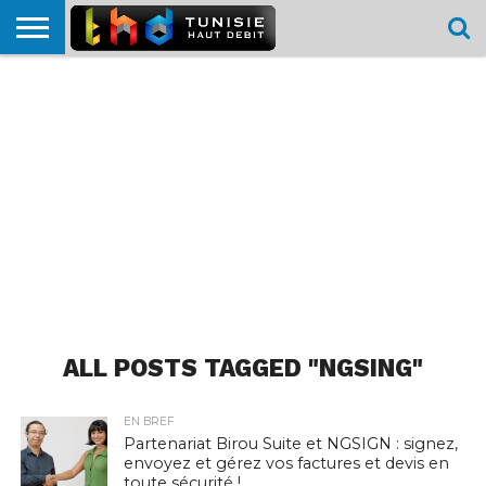
HOME
L’ACTUTHD
EN
PODCASTS
TEST
COMPARATIF
CARTE DE
CONTACT
BREF
DÉBIT
DÉBIT
COUVERTURE
MOBILE
MOBILE
ALL POSTS TAGGED "NGSING"
EN BREF
Partenariat Birou Suite et NGSIGN : signez,
envoyez et gérez vos factures et devis en
toute sécurité !