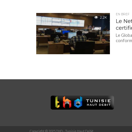
EN BREF
2.2K
Le Ne
certi
Le Globa
conform
Copyright © 2025 THD - Tunisie Haut Debit.