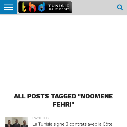
HOME
L’ACTUTHD
EN
PODCASTS
TEST
COMPARATIF
CARTE DE
CONTACT
BREF
DÉBIT
DÉBIT
COUVERTURE
MOBILE
MOBILE
ALL POSTS TAGGED "NOOMENE
FEHRI"
L'ACTUTHD
La Tunisie signe 3 contrats avec la Côte