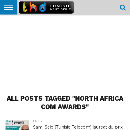
HOME
L’ACTUTHD
EN
PODCASTS
TEST
COMPARATIF
CARTE DE
CONTACT
BREF
DÉBIT
DÉBIT
COUVERTURE
MOBILE
MOBILE
ALL POSTS TAGGED "NORTH AFRICA
COM AWARDS"
EN BREF
Sami Saïd (Tunisie Telecom) laureat du prix