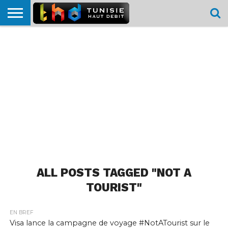
HOME
L’ACTUTHD
EN
PODCASTS
TEST
COMPARATIF
CARTE DE
CONTACT
BREF
DÉBIT
DÉBIT
COUVERTURE
MOBILE
MOBILE
ALL POSTS TAGGED "NOT A
TOURIST"
EN BREF
Visa lance la campagne de voyage #NotATourist sur le