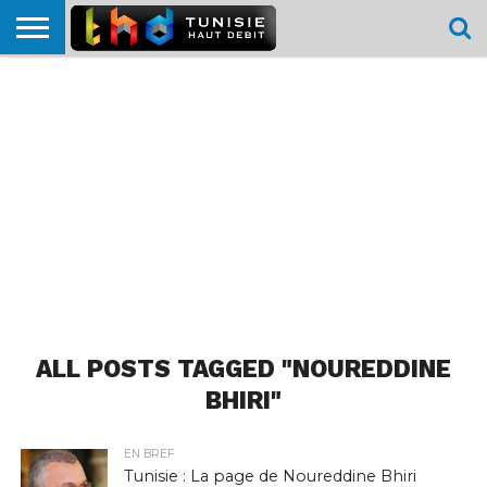
HOME
L’ACTUTHD
EN
PODCASTS
TEST
COMPARATIF
CARTE DE
CONTACT
BREF
DÉBIT
DÉBIT
COUVERTURE
MOBILE
MOBILE
ALL POSTS TAGGED "NOUREDDINE
BHIRI"
EN BREF
Tunisie : La page de Noureddine Bhiri