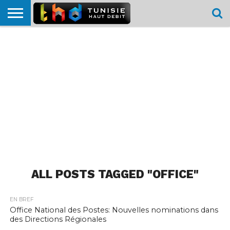
HOME
L’ACTUTHD
EN
PODCASTS
TEST
COMPARATIF
CARTE DE
CONTACT
BREF
DÉBIT
DÉBIT
COUVERTURE
MOBILE
MOBILE
ALL POSTS TAGGED "OFFICE"
EN BREF
Office National des Postes: Nouvelles nominations dans
des Directions Régionales