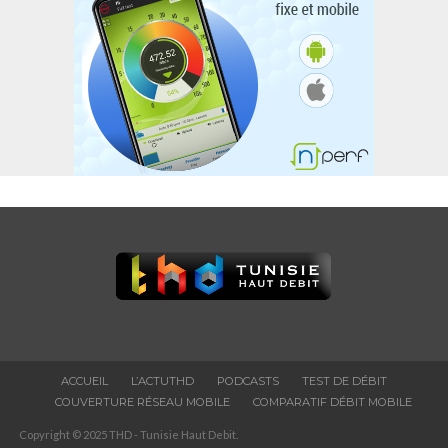
ACCUEIL
L’ACTUTHD
PODCASTS
TEST DE DÉBIT
COUVERTURE RÉSEAU MOBILE
COMPARATIF DÉBIT MOBILE
Copyright © 2025 THD - Tunisie Haut Debit.