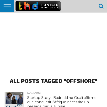
HOME
L’ACTUTHD
EN
PODCASTS
TEST
COMPARATIF
CARTE DE
CONTACT
BREF
DÉBIT
DÉBIT
COUVERTURE
MOBILE
MOBILE
ALL POSTS TAGGED "OFFSHORE"
L'ACTUTHD
Startup Story : Badreddine Ouali affirme
que conquérir l’Afrique nécessite un
passage par la Tunisie