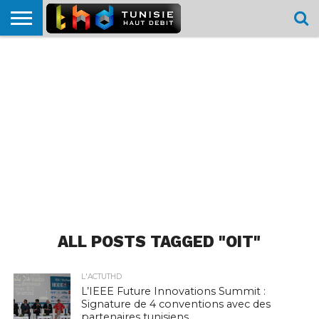
HOME
L’ACTUTHD
EN
PODCASTS
TEST
COMPARATIF
CARTE DE
CONTACT
BREF
DÉBIT
DÉBIT
COUVERTURE
MOBILE
MOBILE
ALL POSTS TAGGED "OIT"
L'ACTUTHD
L’IEEE Future Innovations Summit :
Signature de 4 conventions avec des
partenaires tunisiens