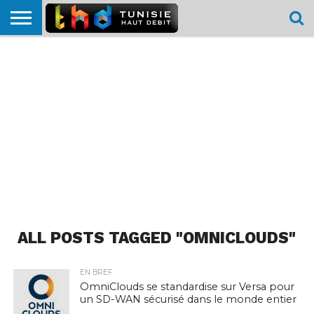
HOME
L’ACTUTHD
EN
PODCASTS
TEST
COMPARATIF
CARTE DE
CONTACT
BREF
DÉBIT
DÉBIT
COUVERTURE
MOBILE
MOBILE
ALL POSTS TAGGED "OMNICLOUDS"
EN BREF
OmniClouds se standardise sur Versa pour
un SD-WAN sécurisé dans le monde entier