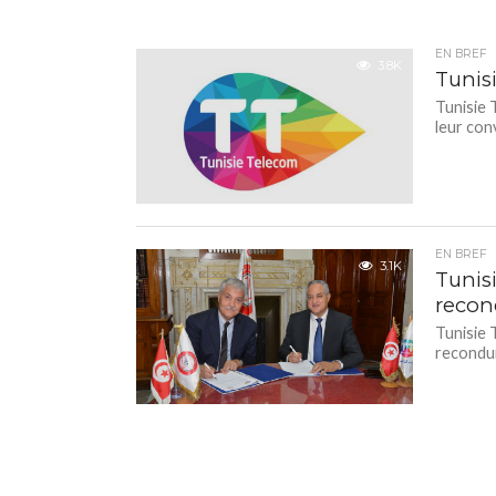
EN BREF
3.8K
Tunisi
Tunisie 
leur con
EN BREF
3.1K
Tunis
recon
Tunisie 
recondui