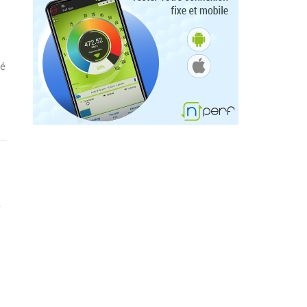
t
lé
e