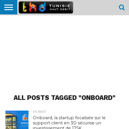
HOME
L’ACTUTHD
EN
PODCASTS
TEST
COMPARATIF
CARTE DE
CONTACT
BREF
DÉBIT
DÉBIT
COUVERTURE
MOBILE
MOBILE
ALL POSTS TAGGED "ONBOARD"
EN BREF
Onboard, la startup focalisée sur le
support client en 3D sécurise un
investissement de 175K