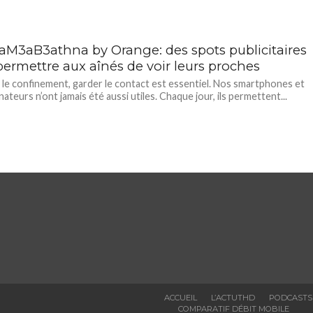
M3aB3athna by Orange: des spots publicitaires
permettre aux aînés de voir leurs proches
le confinement, garder le contact est essentiel. Nos smartphones et
ateurs n’ont jamais été aussi utiles. Chaque jour, ils permettent...
ACCUEIL
L’ACTUTHD
PODCASTS
COMPARATIF DÉBIT MOBILE