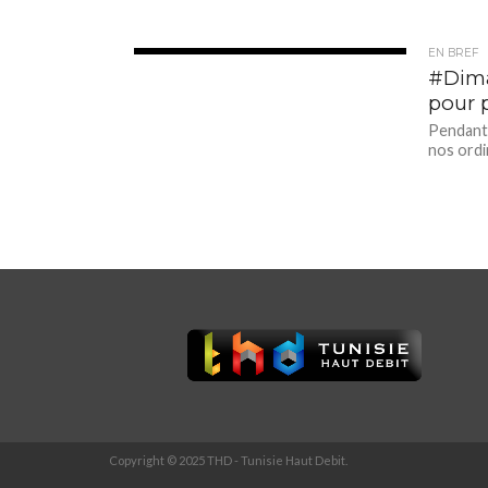
EN BREF
3.4K
#Dima
pour 
Pendant 
nos ordin
Copyright © 2025 THD - Tunisie Haut Debit.