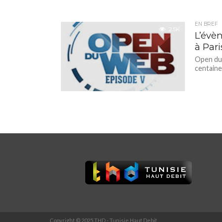
EN BREF
2.5K
L’évè
à Pari
Open du 
centaine
Copyright © 2025 THD - Tunisie Haut Debit.