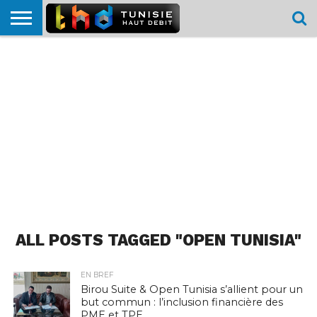
HOME
L’ACTUTHD
EN
PODCASTS
TEST
COMPARATIF
CARTE DE
CONTACT
BREF
DÉBIT
DÉBIT
COUVERTURE
MOBILE
MOBILE
ALL POSTS TAGGED "OPEN TUNISIA"
EN BREF
Birou Suite & Open Tunisia s’allient pour un
but commun : l’inclusion financière des
PME et TPE