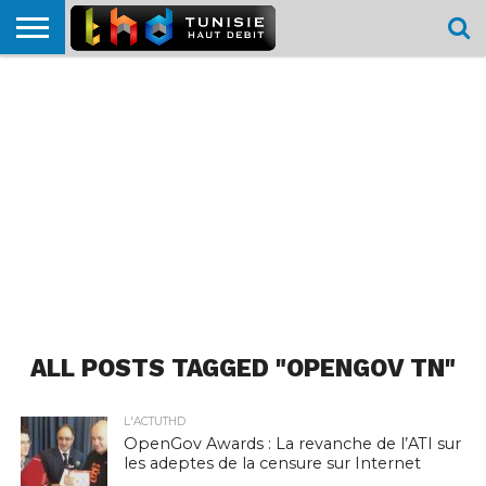
HOME
L’ACTUTHD
EN
PODCASTS
TEST
COMPARATIF
CARTE DE
CONTACT
BREF
DÉBIT
DÉBIT
COUVERTURE
MOBILE
MOBILE
ALL POSTS TAGGED "OPENGOV TN"
L'ACTUTHD
OpenGov Awards : La revanche de l’ATI sur
les adeptes de la censure sur Internet