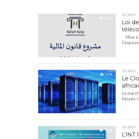
EN BREF
9.4K
Loi d
téléco
Mise à j
Finances
EN BREF
4.1K
Le Cl
africa
Le march
Moyen-Or
EN BREF
11.8K
L’INT