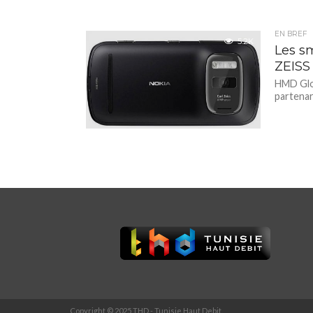
EN BREF
5.2K
Les s
ZEISS
HMD Glob
partenari
Copyright © 2025 THD - Tunisie Haut Debit.