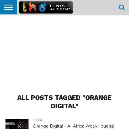
HOME
L’ACTUTHD
EN
PODCASTS
TEST
COMPARATIF
CARTE DE
CONTACT
BREF
DÉBIT
DÉBIT
COUVERTURE
MOBILE
MOBILE
ALL POSTS TAGGED "ORANGE
DIGITAL"
EN BREF
Orange Digital – AI Africa Week : quel(s)