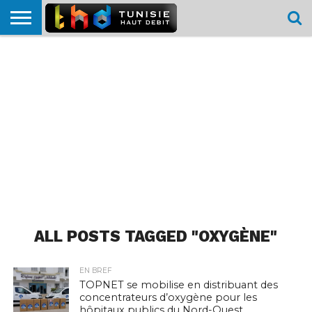
HOME
L’ACTUTHD
EN
PODCASTS
TEST
COMPARATIF
CARTE DE
CONTACT
BREF
DÉBIT
DÉBIT
COUVERTURE
MOBILE
MOBILE
ALL POSTS TAGGED "OXYGÈNE"
EN BREF
TOPNET se mobilise en distribuant des
concentrateurs d’oxygène pour les
hôpitaux publics du Nord-Ouest