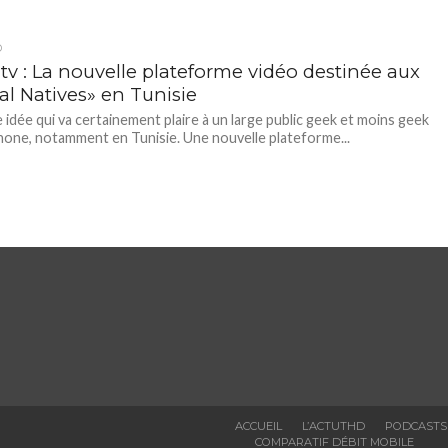
D
tv : La nouvelle plateforme vidéo destinée aux
al Natives» en Tunisie
e idée qui va certainement plaire à un large public geek et moins geek
one, notamment en Tunisie. Une nouvelle plateforme...
ACCUEIL
L’ACTUTHD
PODCASTS
COMPARATIF DÉBIT MOBILE