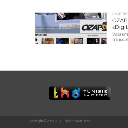
L'ACTUTH
2.1K
OZAP.
«Digit
Voilà un
francoph
Copyright © 2025 THD - Tunisie Haut Debit.