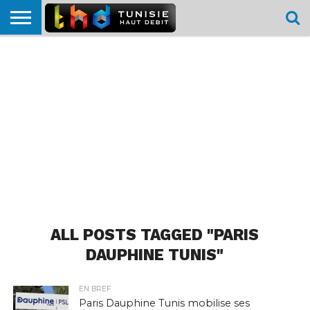
HOME
L’ACTUTHD
EN
PODCASTS
TEST
COMPARATIF
CARTE DE
CONTACT
BREF
DÉBIT
DÉBIT
COUVERTURE
MOBILE
MOBILE
ALL POSTS TAGGED "PARIS
DAUPHINE TUNIS"
EN BREF
Paris Dauphine Tunis mobilise ses