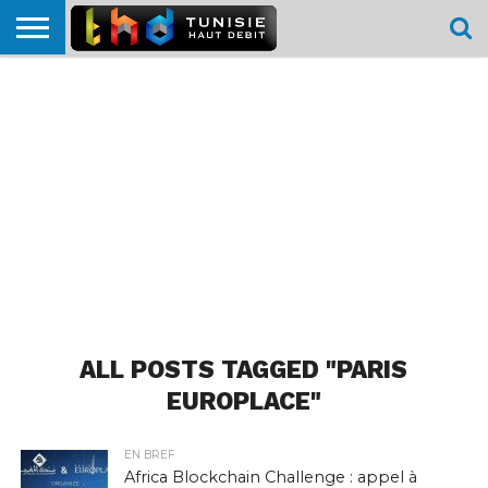
HOME
L’ACTUTHD
EN
PODCASTS
TEST
COMPARATIF
CARTE DE
CONTACT
BREF
DÉBIT
DÉBIT
COUVERTURE
MOBILE
MOBILE
ALL POSTS TAGGED "PARIS
EUROPLACE"
EN BREF
Africa Blockchain Challenge : appel à