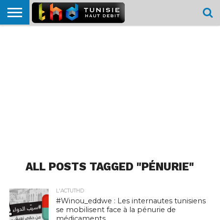
HOME
L’ACTUTHD
EN
PODCASTS
TEST
COMPARATIF
CARTE DE
CONTACT
BREF
DÉBIT
DÉBIT
COUVERTURE
MOBILE
MOBILE
ALL POSTS TAGGED "PÉNURIE"
L'ACTUTHD
#Winou_eddwe : Les internautes tunisiens
se mobilisent face à la pénurie de
médicaments