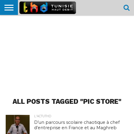
HOME
L’ACTUTHD
EN
PODCASTS
TEST
COMPARATIF
CARTE DE
CONTACT
BREF
DÉBIT
DÉBIT
COUVERTURE
MOBILE
MOBILE
ALL POSTS TAGGED "PIC STORE"
L'ACTUTHD
D’un parcours scolaire chaotique à chef
d’entreprise en France et au Maghreb