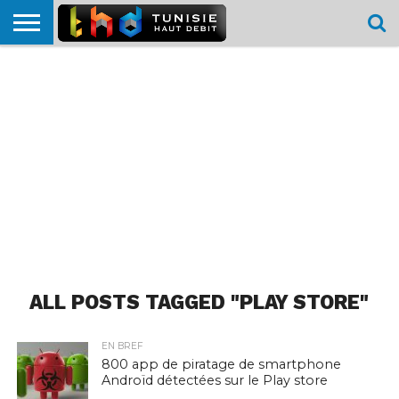
HOME
L’ACTUTHD
EN
PODCASTS
TEST
COMPARATIF
CARTE DE
CONTACT
BREF
DÉBIT
DÉBIT
COUVERTURE
MOBILE
MOBILE
ALL POSTS TAGGED "PLAY STORE"
EN BREF
800 app de piratage de smartphone
Androïd détectées sur le Play store