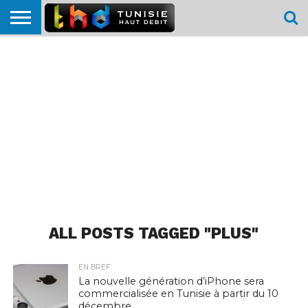
HOME
L’ACTUTHD
EN
PODCASTS
TEST
COMPARATIF
CARTE DE
CONTACT
BREF
DÉBIT
DÉBIT
COUVERTURE
MOBILE
MOBILE
ALL POSTS TAGGED "PLUS"
EN BREF
La nouvelle génération d’iPhone sera
commercialisée en Tunisie à partir du 10
décembre