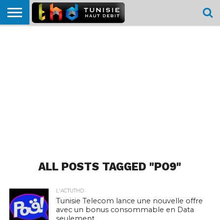
HOME
L’ACTUTHD
EN
PODCASTS
TEST
COMPARATIF
CARTE DE
CONTACT
BREF
DÉBIT
DÉBIT
COUVERTURE
MOBILE
MOBILE
ALL POSTS TAGGED "PO9"
L'ACTUTHD
Tunisie Telecom lance une nouvelle offre
avec un bonus consommable en Data
seulement