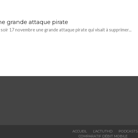
ne grande attaque pirate
 soir 17 novembre une grande attaque pirate qui visait à supprimer...
ACCUEIL
L’ACTUTHD
PODCASTS
COMPARATIF DÉBIT MOBILE