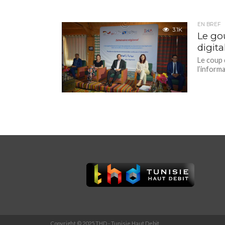
EN BREF
3.1K
Le go
digita
Le coup 
l’inform
Copyright © 2025 THD - Tunisie Haut Debit.