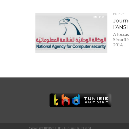
EN BREF
1.9K
Journé
l’ANSI
A l’occa
Sécurité
2014,...
Copyright © 2025 THD - Tunisie Haut Debit.