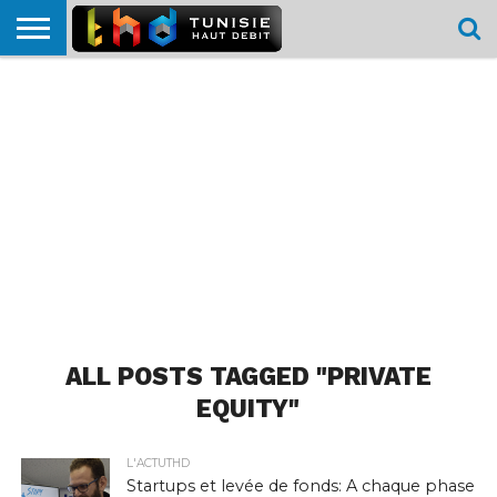
HOME
L’ACTUTHD
EN
PODCASTS
TEST
COMPARATIF
CARTE DE
CONTACT
BREF
DÉBIT
DÉBIT
COUVERTURE
MOBILE
MOBILE
ALL POSTS TAGGED "PRIVATE
EQUITY"
L'ACTUTHD
Startups et levée de fonds: A chaque phase