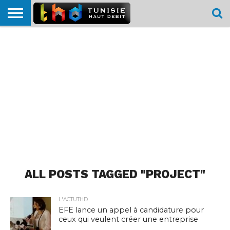
HOME
L’ACTUTHD
EN
PODCASTS
TEST
COMPARATIF
CARTE DE
CONTACT
BREF
DÉBIT
DÉBIT
COUVERTURE
MOBILE
MOBILE
ALL POSTS TAGGED "PROJECT"
L'ACTUTHD
EFE lance un appel à candidature pour
ceux qui veulent créer une entreprise