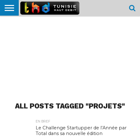
HOME
L’ACTUTHD
EN
PODCASTS
TEST
COMPARATIF
CARTE DE
CONTACT
BREF
DÉBIT
DÉBIT
COUVERTURE
MOBILE
MOBILE
ALL POSTS TAGGED "PROJETS"
EN BREF
Le Challenge Startupper de l’Année par
Total dans sa nouvelle édition