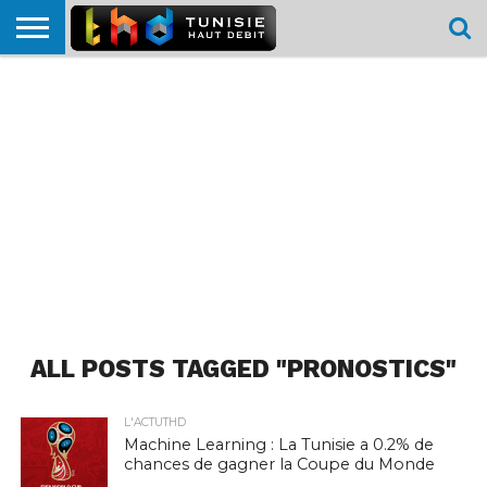
HOME
L’ACTUTHD
EN
PODCASTS
TEST
COMPARATIF
CARTE DE
CONTACT
BREF
DÉBIT
DÉBIT
COUVERTURE
MOBILE
MOBILE
ALL POSTS TAGGED "PRONOSTICS"
L'ACTUTHD
Machine Learning : La Tunisie a 0.2% de
chances de gagner la Coupe du Monde