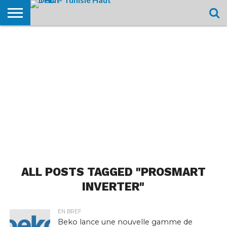
HOME
L’ACTUTHD
EN
PODCASTS
TEST
COMPARATIF
CARTE DE
CONTACT
BREF
DÉBIT
DÉBIT
COUVERTURE
MOBILE
MOBILE
ALL POSTS TAGGED "PROSMART
INVERTER"
EN BREF
Beko lance une nouvelle gamme de