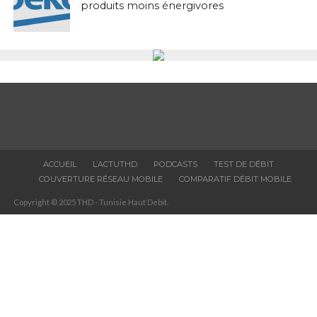
produits moins énergivores
ACCUEIL
L’ACTUTHD
PODCASTS
TEST DE DÉBIT
COUVERTURE RÉSEAU MOBILE
COMPARATIF DÉBIT MOBILE
Copyright © 2025 THD - Tunisie Haut Debit.