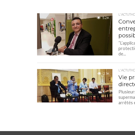
L'ACTUTH
5.2K
Conve
entre
possi
“L’appli
protecti
de...
L'ACTUTH
2.1K
Vie pr
direct
Plusieur
supermar
arrêtés 