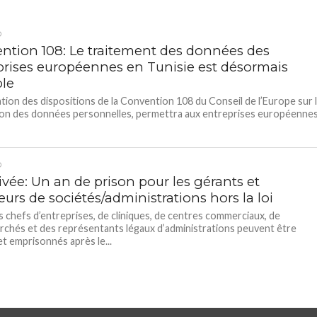
D
ntion 108: Le traitement des données des
prises européennes en Tunisie est désormais
ble
cation des dispositions de la Convention 108 du Conseil de l’Europe sur 
on des données personnelles, permettra aux entreprises européenne
D
ivée: Un an de prison pour les gérants et
eurs de sociétés/administrations hors la loi
s chefs d’entreprises, de cliniques, de centres commerciaux, de
chés et des représentants légaux d’administrations peuvent être
et emprisonnés après le...