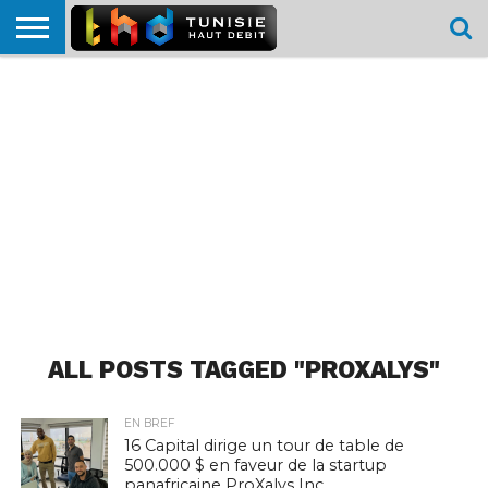
HOME
L’ACTUTHD
EN
PODCASTS
TEST
COMPARATIF
CARTE DE
CONTACT
BREF
DÉBIT
DÉBIT
COUVERTURE
MOBILE
MOBILE
ALL POSTS TAGGED "PROXALYS"
EN BREF
16 Capital dirige un tour de table de
500.000 $ en faveur de la startup
panafricaine ProXalys Inc