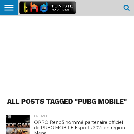
HOME
L’ACTUTHD
EN
PODCASTS
TEST
COMPARATIF
CARTE DE
CONTACT
BREF
DÉBIT
DÉBIT
COUVERTURE
MOBILE
MOBILE
ALL POSTS TAGGED "PUBG MOBILE"
EN BREF
OPPO Reno5 nommé partenaire officiel
de PUBG MOBILE Esports 2021 en région
Mena