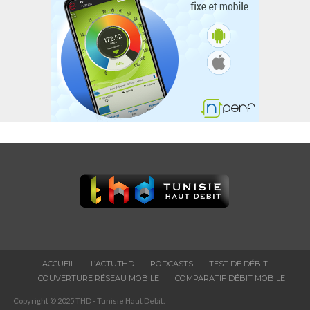
ACCUEIL
L’ACTUTHD
PODCASTS
TEST DE DÉBIT
COUVERTURE RÉSEAU MOBILE
COMPARATIF DÉBIT MOBILE
Copyright © 2025 THD - Tunisie Haut Debit.