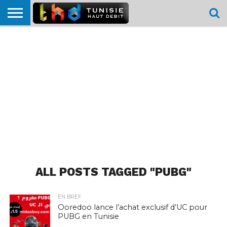
HOME
L’ACTUTHD
EN
PODCASTS
TEST
COMPARATIF
CARTE DE
CONTACT
BREF
DÉBIT
DÉBIT
COUVERTURE
MOBILE
MOBILE
ALL POSTS TAGGED "PUBG"
EN BREF
Ooredoo lance l’achat exclusif d’UC pour
PUBG en Tunisie