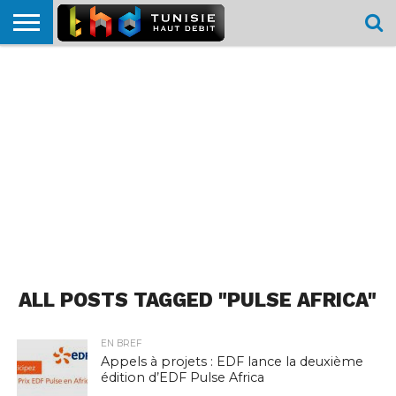
HOME
L’ACTUTHD
EN
PODCASTS
TEST
COMPARATIF
CARTE DE
CONTACT
BREF
DÉBIT
DÉBIT
COUVERTURE
MOBILE
MOBILE
ALL POSTS TAGGED "PULSE AFRICA"
EN BREF
Appels à projets : EDF lance la deuxième
édition d’EDF Pulse Africa