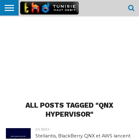
HOME
L’ACTUTHD
EN
PODCASTS
TEST
COMPARATIF
CARTE DE
CONTACT
BREF
DÉBIT
DÉBIT
COUVERTURE
MOBILE
MOBILE
ALL POSTS TAGGED "QNX
HYPERVISOR"
EN BREF
Stellantis, BlackBerry QNX et AWS lancent