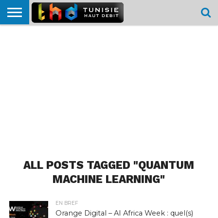
HOME
L’ACTUTHD
EN
PODCASTS
TEST
COMPARATIF
CARTE DE
CONTACT
BREF
DÉBIT
DÉBIT
COUVERTURE
MOBILE
MOBILE
ALL POSTS TAGGED "QUANTUM
MACHINE LEARNING"
EN BREF
Orange Digital – AI Africa Week : quel(s)