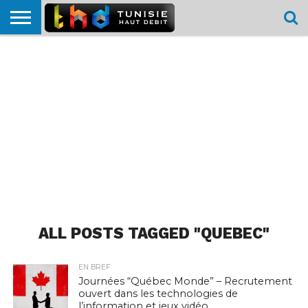
HOME
L’ACTUTHD
EN
PODCASTS
TEST
COMPARATIF
CARTE DE
CONTACT
BREF
DÉBIT
DÉBIT
COUVERTURE
MOBILE
MOBILE
ALL POSTS TAGGED "QUEBEC"
EN BREF
Journées “Québec Monde” – Recrutement
ouvert dans les technologies de
l’information et jeux vidéo