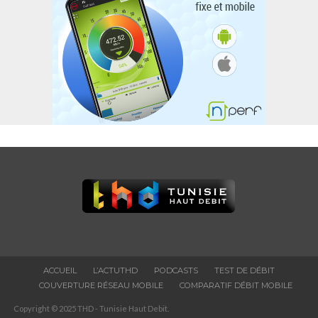
ACCUEIL
L’ACTUTHD
PODCASTS
TEST DE DÉBIT
COUVERTURE RÉSEAU MOBILE
COMPARATIF DÉBIT MOBILE
Copyright © 2025 THD - Tunisie Haut Debit.