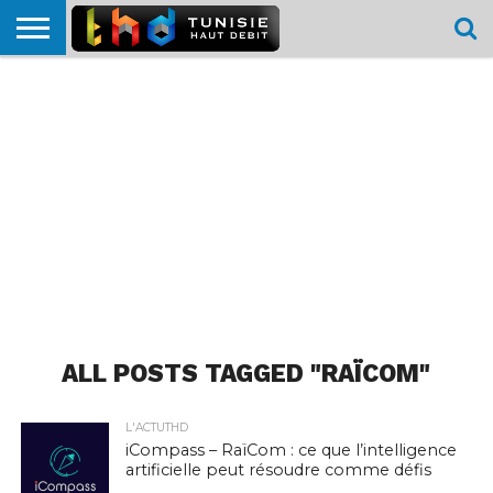
HOME
L’ACTUTHD
EN
PODCASTS
TEST
COMPARATIF
CARTE DE
CONTACT
BREF
DÉBIT
DÉBIT
COUVERTURE
MOBILE
MOBILE
ALL POSTS TAGGED "RAÏCOM"
L'ACTUTHD
iCompass – RaïCom : ce que l’intelligence
artificielle peut résoudre comme défis