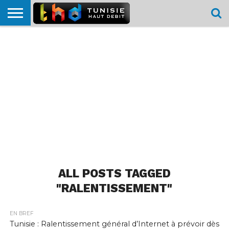
HOME
L’ACTUTHD
EN
PODCASTS
TEST
COMPARATIF
CARTE DE
CONTACT
BREF
DÉBIT
DÉBIT
COUVERTURE
MOBILE
MOBILE
ALL POSTS TAGGED
"RALENTISSEMENT"
EN BREF
Tunisie : Ralentissement général d’Internet à prévoir dès