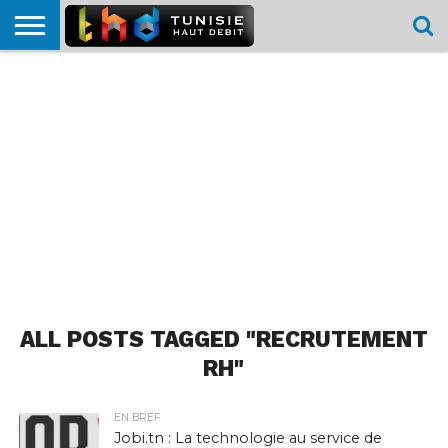
HOME
L’ACTUTHD
EN
PODCASTS
TEST
COMPARATIF
CARTE DE
CONTACT
BREF
DÉBIT
DÉBIT
COUVERTURE
MOBILE
MOBILE
ALL POSTS TAGGED "RECRUTEMENT
RH"
EN BREF
Jobi.tn : La technologie au service de