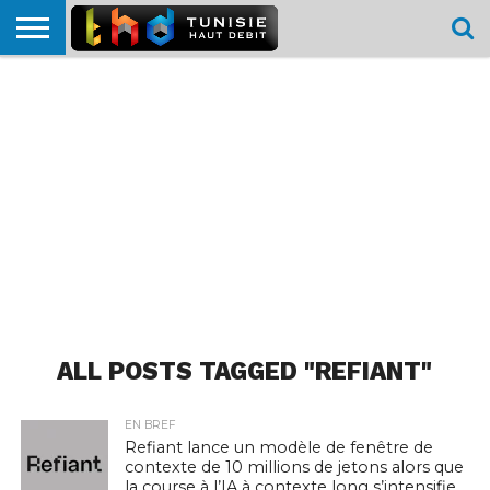
HOME
L’ACTUTHD
EN
PODCASTS
TEST
COMPARATIF
CARTE DE
CONTACT
BREF
DÉBIT
DÉBIT
COUVERTURE
MOBILE
MOBILE
ALL POSTS TAGGED "REFIANT"
EN BREF
Refiant lance un modèle de fenêtre de
contexte de 10 millions de jetons alors que
la course à l’IA à contexte long s’intensifie