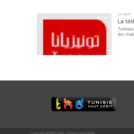
EN BREF
2.6K
La té
Tunisian
des chaî
Copyright © 2025 THD - Tunisie Haut Debit.