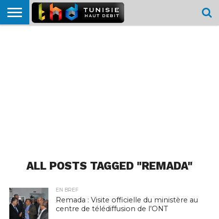
HOME
L’ACTUTHD
EN
PODCASTS
TEST
COMPARATIF
CARTE DE
CONTACT
BREF
DÉBIT
DÉBIT
COUVERTURE
MOBILE
MOBILE
ALL POSTS TAGGED "REMADA"
EN BREF
Remada : Visite officielle du ministère au
centre de télédiffusion de l’ONT